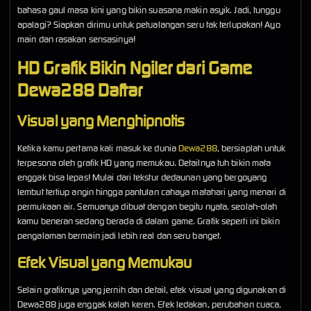
bahasa gaul masa kini yang bikin suasana makin asyik. Jadi, tunggu
apalagi? Siapkan dirimu untuk petualangan seru tak terlupakan! Ayo
main dan rasakan sensasinya!
HD Grafik Bikin Ngiler dari Game
Dewa288 Daftar
Visual yang Menghipnotis
Ketika kamu pertama kali masuk ke dunia
Dewa288
, bersiaplah untuk
terpesona oleh grafik HD yang memukau. Detailnya tuh bikin mata
enggak bisa lepas! Mulai dari tekstur dedaunan yang bergoyang
lembut tertiup angin hingga pantulan cahaya matahari yang menari di
permukaan air. Semuanya dibuat dengan begitu nyata, seolah-olah
kamu beneran sedang berada di dalam game. Grafik seperti ini bikin
pengalaman bermain jadi lebih real dan seru banget.
Efek Visual yang Memukau
Selain grafiknya yang jernih dan detail, efek visual yang digunakan di
Dewa288 juga enggak kalah keren. Efek ledakan, perubahan cuaca,