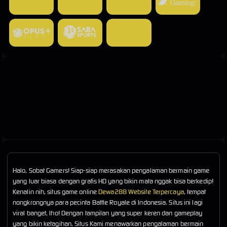
Halo, Sobat Gamers! Siap-siap merasakan pengalaman bermain game
yang luar biasa dengan grafis HD yang bikin mata nggak bisa berkedip!
Kenalin nih, situs game online
Dewa288 Website Terpercaya
, tempat
nongkrongnya para pecinta Battle Royale di Indonesia. Situs ini lagi
viral banget, lho! Dengan tampilan yang super keren dan gameplay
yang bikin ketagihan, Situs Kami menawarkan pengalaman bermain