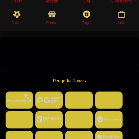
Poker
Arcade
Slot
Live Casino
LiveChat
Unduh APK
Sports
Promo
Togel
Live
Penyedia Games