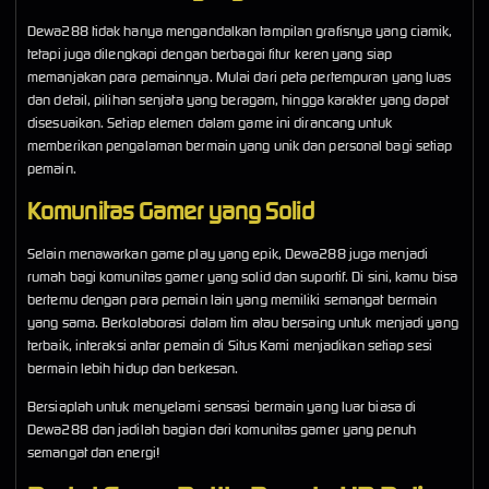
Dewa288 tidak hanya mengandalkan tampilan grafisnya yang ciamik,
tetapi juga dilengkapi dengan berbagai fitur keren yang siap
memanjakan para pemainnya. Mulai dari peta pertempuran yang luas
dan detail, pilihan senjata yang beragam, hingga karakter yang dapat
disesuaikan. Setiap elemen dalam game ini dirancang untuk
memberikan pengalaman bermain yang unik dan personal bagi setiap
pemain.
Komunitas Gamer yang Solid
Selain menawarkan game play yang epik, Dewa288 juga menjadi
rumah bagi komunitas gamer yang solid dan suportif. Di sini, kamu bisa
bertemu dengan para pemain lain yang memiliki semangat bermain
yang sama. Berkolaborasi dalam tim atau bersaing untuk menjadi yang
terbaik, interaksi antar pemain di Situs Kami menjadikan setiap sesi
bermain lebih hidup dan berkesan.
Bersiaplah untuk menyelami sensasi bermain yang luar biasa di
Dewa288 dan jadilah bagian dari komunitas gamer yang penuh
semangat dan energi!