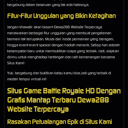
bergabung dalam keseruan yang tak ada habisnya.
Fitur-Fitur Unggulan yang Bikin Ketagihan
Jangan khawatir akan bosan! Dewa288 Website Terpercaya
menawarkan berbagai fitur unggulan yang membuat pengalaman
bermain tak terlupakan. Mulai dari mode permainan yang beragam,
hingga event-event spesial dengan hadiah menarik. Setiap hari adalah
kesempatan baru untuk membuktikan siapa yang terbaik. Jadi, siapkan
dirimu untuk menghadapi tantangan dan raih kemenangan bersama
Situs Kami!
Yuk, bergabung dan buktikan kalau kamu bisa jadi yang terbaik di
medan tempur virtual ini!
Situs Game Battle Royale HD Dengan
Grafis Mantap Terbaru Dewa288
Website Terpercaya
Rasakan Petualangan Epik di Situs Kami