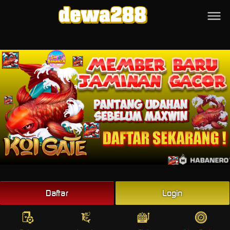
Beranda
Poker
Arcade
Slot
Live Casino
Sports
Promo
Togel
Live
Daftar
Login
Whatsapp
Telegram