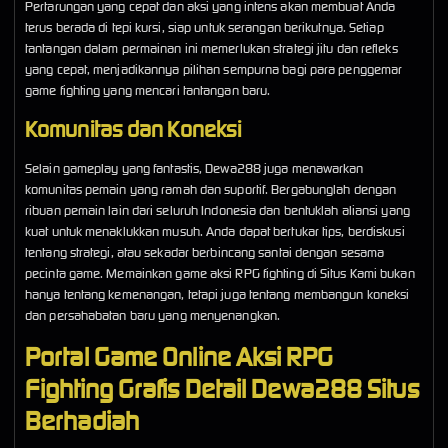
Pertarungan yang cepat dan aksi yang intens akan membuat Anda
terus berada di tepi kursi, siap untuk serangan berikutnya. Setiap
tantangan dalam permainan ini memerlukan strategi jitu dan refleks
yang cepat, menjadikannya pilihan sempurna bagi para penggemar
game fighting yang mencari tantangan baru.
Komunitas dan Koneksi
Selain gameplay yang fantastis, Dewa288 juga menawarkan
komunitas pemain yang ramah dan suportif. Bergabunglah dengan
ribuan pemain lain dari seluruh Indonesia dan bentuklah aliansi yang
kuat untuk menaklukkan musuh. Anda dapat bertukar tips, berdiskusi
tentang strategi, atau sekadar berbincang santai dengan sesama
pecinta game. Memainkan game aksi RPG fighting di Situs Kami bukan
hanya tentang kemenangan, tetapi juga tentang membangun koneksi
dan persahabatan baru yang menyenangkan.
Portal Game Online Aksi RPG
Fighting Grafis Detail Dewa288 Situs
Berhadiah