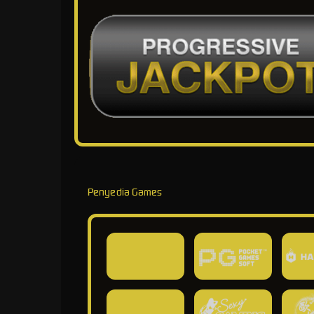
Penyedia Games