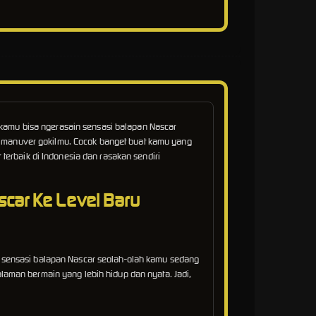
ni, kamu bisa ngerasain sensasi balapan Nascar
iap manuver gokilmu. Cocok banget buat kamu yang
terbaik di Indonesia dan rasakan sendiri
ar Ke Level Baru
n sensasi balapan Nascar seolah-olah kamu sedang
laman bermain yang lebih hidup dan nyata. Jadi,