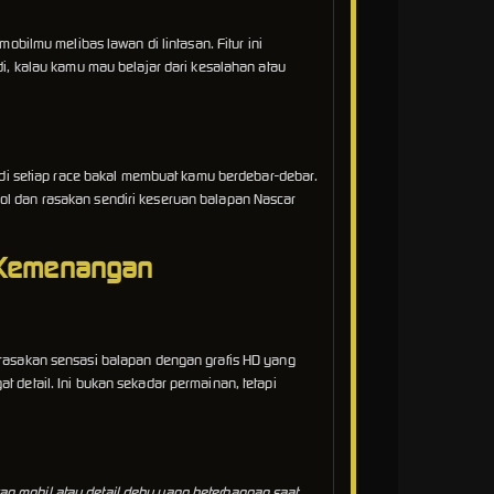
bilmu melibas lawan di lintasan. Fitur ini
, kalau kamu mau belajar dari kesalahan atau
di setiap race bakal membuat kamu berdebar-debar.
pol dan rasakan sendiri keseruan balapan Nascar
a Kemenangan
rasakan sensasi balapan dengan grafis HD yang
t detail. Ini bukan sekadar permainan, tetapi
ap mobil atau detail debu yang beterbangan saat