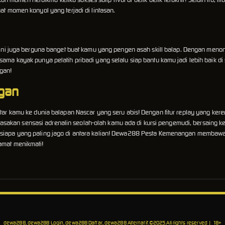
at momen konyol yang terjadi di lintasan.
ini juga berguna banget buat kamu yang pengen asah skill balap. Dengan menont
ama kayak punya pelatih pribadi yang selalu siap bantu kamu jadi lebih baik di s
gan!
gan
ntar kamu ke dunia balapan Nascar yang seru abis! Dengan fitur replay yang keren
akan sensasi adrenalin seolah-olah kamu ada di kursi pengemudi, bersaing keta
 siapa yang paling jago di antara kalian! Dewa288 Pesta Kemenangan membawa 
amat menikmati!
dewa288, dewa288 Login, dewa288 Daftar, dewa288 Alternatif
.©2025.All rights reserved | 18+