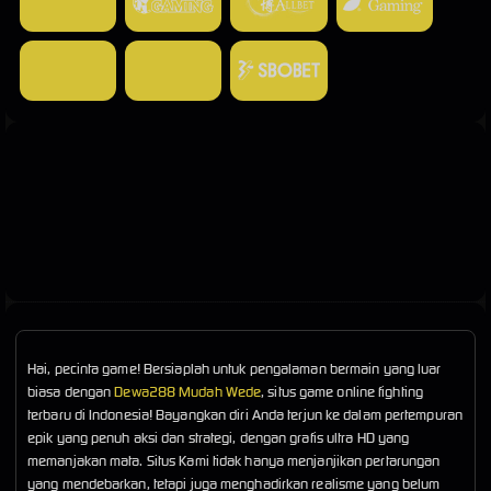
Hai, pecinta game! Bersiaplah untuk pengalaman bermain yang luar
biasa dengan
Dewa288 Mudah Wede
, situs game online fighting
terbaru di Indonesia! Bayangkan diri Anda terjun ke dalam pertempuran
epik yang penuh aksi dan strategi, dengan grafis ultra HD yang
memanjakan mata. Situs Kami tidak hanya menjanjikan pertarungan
yang mendebarkan, tetapi juga menghadirkan realisme yang belum