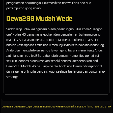
pengalaman bertarungmu, memastikan bahwa tidak ada dua
pertempuran yang sama.
Dewa288 Mudah Wede
Sudah siap untuk menguasai arena pertarungan Situs Kami? Dengan
grafik ultra HD yang menakjubkan dan pengalaman bertarung yang
realistis, Anda akan merasa seolah-olah berada di tengah aksi! Ini
adalah kesempatan emas untuk menunjukkan keterampilan bertarung
Anda dan mengalahkan semua lawan yang berani menantang Anda.
Jadi, jangan ragu lagi! Bergabunglah dengan komunitas pemain di
seluruh Indonesia dan rasakan sendiri sensasi mendebarkan dari
Dewa288 Mudah Wede. Siapkan diri Anda untuk menjadi legenda di
dunia game online terbaru ini. Ayo, saatnya bertarung dan bersenang-
senang!
dewa288, dewa288 Login, dewa288 Daftar, dewa288 Alternatif
.©2025.All rights reserved | 18+