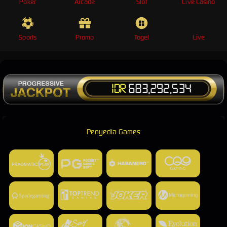
Poker
Arcade
Slot
Live Casino
LiveChat
Unduh APK
Sports
Promo
Togel
Live
Penyedia Games