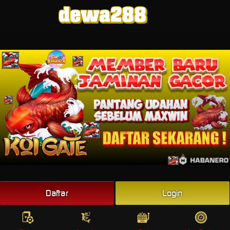
Beranda
Poker
Arcade
Slot
Live Casino
Sports
Promo
Togel
Live
Daftar
Login
Whatsapp
Telegram