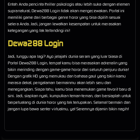
Entah Anda pencinta thriller psikologis atau lebih suka dengan elemen
supranatural, Dewa288 Login tidak akan mengecewakan. Portal ini
memiliki game dari berbagai genre horor yang bisa dipilih sesuai
selera Anda. Jadi, jangan lewatkan kesempatan untuk merasakan
ketegangan yang tak tertandingi ini!
Dewa288 Login
Jadi, tunggu apa lagi? Ayo jelajahi dunia seram yang luar biasa di
Portal Dewa288 Login, tempat kamu bisa merasakan adrenalin yang
bikin merinding dengan game-game horor dari seluruh penjuru dunia!
Dengan grafik HD yang memukau dan bahasa gaul yang bikin kamu
merasa dekat, pengalaman bermainmu akan lebih seru dan
menegangkan. Siapa tahu, kamu bisa menemukan game favorit baru di
sini. Jadi, siapkan nyali, kumpulkan teman-teman, dan bersiaplah untuk
berpetualang di dunia horor yang tak terlupakan. Selamat bermain dan
jangan lupa bawa senter virtualmu, ya! Seremnya dijamin bikin nagih!