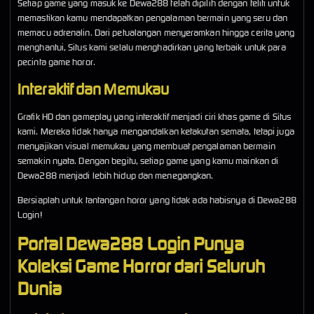
Setiap game yang masuk ke Dewa288 telah dipilih dengan teliti untuk
memastikan kamu mendapatkan pengalaman bermain yang seru dan
memacu adrenalin. Dari petualangan menyeramkan hingga cerita yang
menghantui, Situs kami selalu menghadirkan yang terbaik untuk para
pecinta game horor.
Interaktif dan Memukau
Grafik HD dan gameplay yang interaktif menjadi ciri khas game di Situs
kami. Mereka tidak hanya mengandalkan ketakutan semata, tetapi juga
menyajikan visual memukau yang membuat pengalaman bermain
semakin nyata. Dengan begitu, setiap game yang kamu mainkan di
Dewa288 menjadi lebih hidup dan menegangkan.
Bersiaplah untuk tantangan horor yang tidak ada habisnya di Dewa288
Login!
Portal Dewa288 Login Punya
Koleksi Game Horror dari Seluruh
Dunia