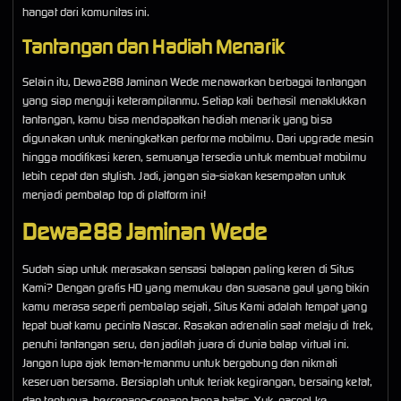
hangat dari komunitas ini.
Tantangan dan Hadiah Menarik
Selain itu, Dewa288 Jaminan Wede menawarkan berbagai tantangan
yang siap menguji keterampilanmu. Setiap kali berhasil menaklukkan
tantangan, kamu bisa mendapatkan hadiah menarik yang bisa
digunakan untuk meningkatkan performa mobilmu. Dari upgrade mesin
hingga modifikasi keren, semuanya tersedia untuk membuat mobilmu
lebih cepat dan stylish. Jadi, jangan sia-siakan kesempatan untuk
menjadi pembalap top di platform ini!
Dewa288 Jaminan Wede
Sudah siap untuk merasakan sensasi balapan paling keren di Situs
Kami? Dengan grafis HD yang memukau dan suasana gaul yang bikin
kamu merasa seperti pembalap sejati, Situs Kami adalah tempat yang
tepat buat kamu pecinta Nascar. Rasakan adrenalin saat melaju di trek,
penuhi tantangan seru, dan jadilah juara di dunia balap virtual ini.
Jangan lupa ajak teman-temanmu untuk bergabung dan nikmati
keseruan bersama. Bersiaplah untuk teriak kegirangan, bersaing ketat,
dan tentunya, bersenang-senang tanpa batas. Yuk, gaspol ke