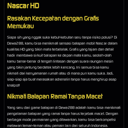
Nascar HD
Rasakan Kecepatan dengan Grafis
Memukau
Siapa sih yang nggak suka kebut-kebutan seru tanpa risiko polusi? Di
Dewa288, kamu bisa menikmati sensasi balapan mobil Nascar dalam
kualitas HD yang bikin mata terbelalak. Grafis yang tajam dan detail
hadir membawa sirkuit balapan ke depan mata kamu, seolah-olah
kamu benar-benar di tengah lintasan dengan suara raungan mesin
yang bikin jantung berdetak lebih kencang. Ini semua bisa kamu
nikmati dari kenyamanan rumah atau di mana pun kamu suka. Jadi,
siap-siap aja buat merasakan adrenalin tanpa harus menghirup asap
knalpot!
Nikmati Balapan Ramai Tanpa Macet
Yang seru dari game balapan di Dewa288 adalah kamu bisa menikmati
pengalaman balapan yang ramai tanpa harus terjebak macet. Dengan
berbagai mode permainan yang ditawarkan, kamu bisa berkompetisi
melawan teman-teman atau pemain lain dari seluruh Indonesia.