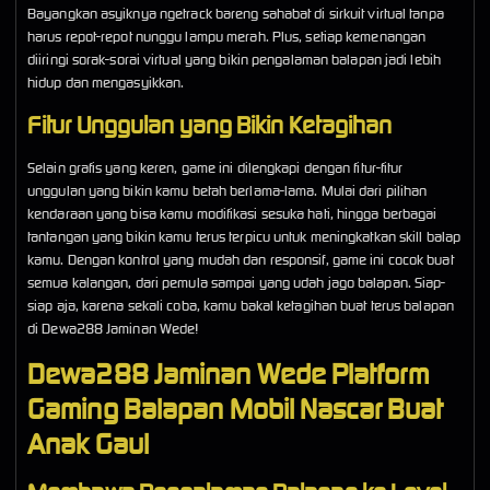
Bayangkan asyiknya ngetrack bareng sahabat di sirkuit virtual tanpa
harus repot-repot nunggu lampu merah. Plus, setiap kemenangan
diiringi sorak-sorai virtual yang bikin pengalaman balapan jadi lebih
hidup dan mengasyikkan.
Fitur Unggulan yang Bikin Ketagihan
Selain grafis yang keren, game ini dilengkapi dengan fitur-fitur
unggulan yang bikin kamu betah berlama-lama. Mulai dari pilihan
kendaraan yang bisa kamu modifikasi sesuka hati, hingga berbagai
tantangan yang bikin kamu terus terpicu untuk meningkatkan skill balap
kamu. Dengan kontrol yang mudah dan responsif, game ini cocok buat
semua kalangan, dari pemula sampai yang udah jago balapan. Siap-
siap aja, karena sekali coba, kamu bakal ketagihan buat terus balapan
di Dewa288 Jaminan Wede!
Dewa288 Jaminan Wede Platform
Gaming Balapan Mobil Nascar Buat
Anak Gaul