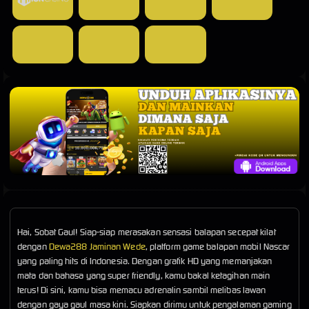
Hai, Sobat Gaul! Siap-siap merasakan sensasi balapan secepat kilat
dengan
Dewa288 Jaminan Wede
, platform game balapan mobil Nascar
yang paling hits di Indonesia. Dengan grafik HD yang memanjakan
mata dan bahasa yang super friendly, kamu bakal ketagihan main
terus! Di sini, kamu bisa memacu adrenalin sambil melibas lawan
dengan gaya gaul masa kini. Siapkan dirimu untuk pengalaman gaming