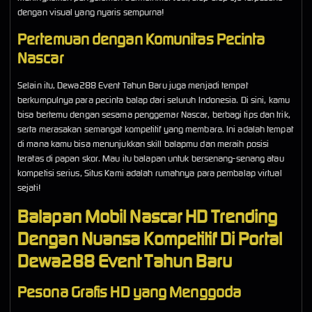
dengan visual yang nyaris sempurna!
Pertemuan dengan Komunitas Pecinta
Nascar
Selain itu, Dewa288 Event Tahun Baru juga menjadi tempat
berkumpulnya para pecinta balap dari seluruh Indonesia. Di sini, kamu
bisa bertemu dengan sesama penggemar Nascar, berbagi tips dan trik,
serta merasakan semangat kompetitif yang membara. Ini adalah tempat
di mana kamu bisa menunjukkan skill balapmu dan meraih posisi
teratas di papan skor. Mau itu balapan untuk bersenang-senang atau
kompetisi serius, Situs Kami adalah rumahnya para pembalap virtual
sejati!
Balapan Mobil Nascar HD Trending
Dengan Nuansa Kompetitif Di Portal
Dewa288 Event Tahun Baru
Pesona Grafis HD yang Menggoda