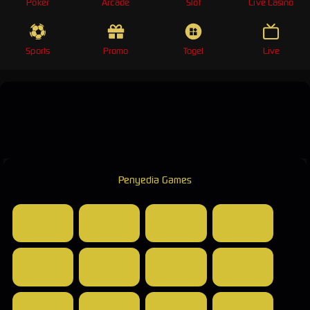
Poker
Arcade
Slot
Live Casino
LiveChat
Unduh APK
Sports
Promo
Togel
Live
Penyedia Games