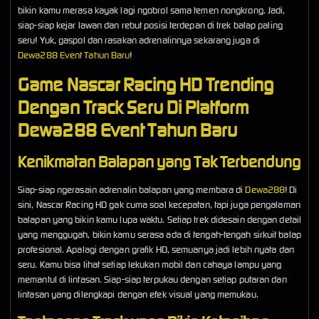
bikin kamu merasa kayak lagi ngobrol sama temen nongkrong. Jadi,
siap-siap kejar lawan dan rebut posisi terdepan di trek balap paling
seru! Yuk, gaspol dan rasakan adrenalinnya sekarang juga di
Dewa288 Event Tahun Baru
!
Game Nascar Racing HD Trending
Dengan Track Seru Di Platform
Dewa288 Event Tahun Baru
Kenikmatan Balapan yang Tak Terbendung
Siap-siap ngerasain adrenalin balapan yang membara di
Dewa288
! Di
sini, Nascar Racing HD gak cuma soal kecepatan, tapi juga pengalaman
balapan yang bikin kamu lupa waktu. Setiap trek didesain dengan detail
yang menggugah, bikin kamu serasa ada di tengah-tengah sirkuit balap
profesional. Apalagi dengan grafik HD, semuanya jadi lebih nyata dan
seru. Kamu bisa lihat setiap lekukan mobil dan cahaya lampu yang
memantul di lintasan. Siap-siap terpukau dengan setiap putaran dan
lintasan yang dilengkapi dengan efek visual yang memukau.