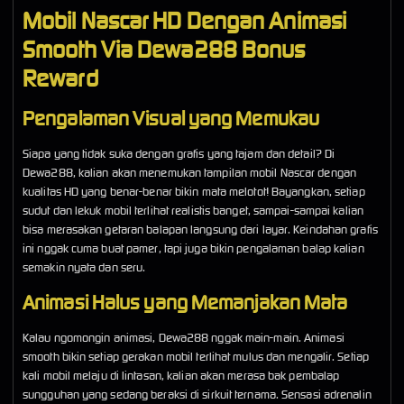
Mobil Nascar HD Dengan Animasi
Smooth Via Dewa288 Bonus
Reward
Pengalaman Visual yang Memukau
Siapa yang tidak suka dengan grafis yang tajam dan detail? Di
Dewa288, kalian akan menemukan tampilan mobil Nascar dengan
kualitas HD yang benar-benar bikin mata melotot! Bayangkan, setiap
sudut dan lekuk mobil terlihat realistis banget, sampai-sampai kalian
bisa merasakan getaran balapan langsung dari layar. Keindahan grafis
ini nggak cuma buat pamer, tapi juga bikin pengalaman balap kalian
semakin nyata dan seru.
Animasi Halus yang Memanjakan Mata
Kalau ngomongin animasi, Dewa288 nggak main-main. Animasi
smooth bikin setiap gerakan mobil terlihat mulus dan mengalir. Setiap
kali mobil melaju di lintasan, kalian akan merasa bak pembalap
sungguhan yang sedang beraksi di sirkuit ternama. Sensasi adrenalin