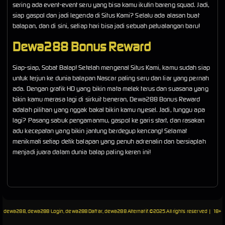
sering ada event-event seru yang bisa kamu ikutin bareng squad. Jadi,
siap gaspol dan jadi legenda di Situs Kami? Selalu ada alasan buat
balapan, dan di sini, setiap hari bisa jadi sebuah petualangan baru!
Dewa288 Bonus Reward
Siap-siap, Sobat Balap! Setelah mengenal Situs Kami, kamu sudah siap
untuk terjun ke dunia balapan Nascar paling seru dan liar yang pernah
ada. Dengan grafik HD yang bikin mata melek terus dan suasana yang
bikin kamu merasa lagi di sirkuit beneran, Dewa288 Bonus Reward
adalah pilihan yang nggak bakal bikin kamu nyesel. Jadi, tunggu apa
lagi? Pasang sabuk pengamanmu, gaspol ke garis start, dan rasakan
adu kecepatan yang bikin jantung berdegup kencang! Selamat
menikmati setiap detik balapan yang penuh adrenalin dan bersiaplah
menjadi juara dalam dunia balap paling keren ini!
dewa288, dewa288 Login, dewa288 Daftar, dewa288 Alternatif
.©2025.All rights reserved | 18+