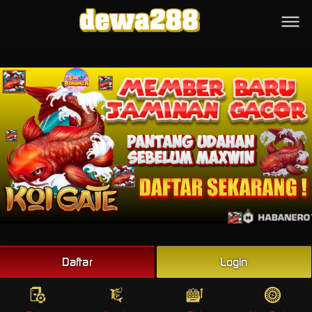
Beranda
Poker
Arcade
Slot
Live Casino
Sports
Promo
Togel
Live
Daftar
Login
Whatsapp
Telegram