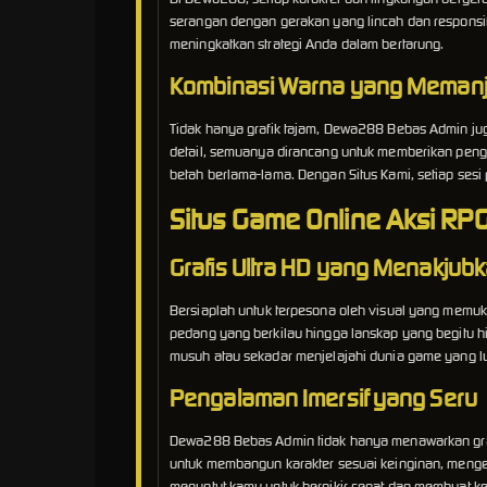
serangan dengan gerakan yang lincah dan responsif,
meningkatkan strategi Anda dalam bertarung.
Kombinasi Warna yang Meman
Tidak hanya grafik tajam, Dewa288 Bebas Admin ju
detail, semuanya dirancang untuk memberikan peng
betah berlama-lama. Dengan Situs Kami, setiap ses
Situs Game Online Aksi RP
Grafis Ultra HD yang Menakjub
Bersiaplah untuk terpesona oleh visual yang memuka
pedang yang berkilau hingga lanskap yang begitu 
musuh atau sekadar menjelajahi dunia game yang lu
Pengalaman Imersif yang Seru
Dewa288 Bebas Admin tidak hanya menawarkan grafi
untuk membangun karakter sesuai keinginan, mengem
menuntut kamu untuk berpikir cepat dan membuat ke