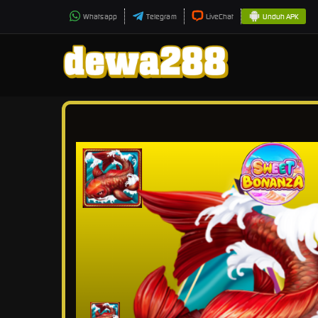
Whatsapp
Telegram
LiveChat
Unduh APK