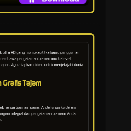
ik ultra HD yang memukau! Jika kamu penggemar
siap membawa pengalaman bermainmu ke level
apas. Ayo, siapkan dirimu untuk menjelajahi dunia
 Grafis Tajam
idak hanya bermain game, Anda terjun ke dalam
 bagian integral dari pengalaman bermain Anda.
a.