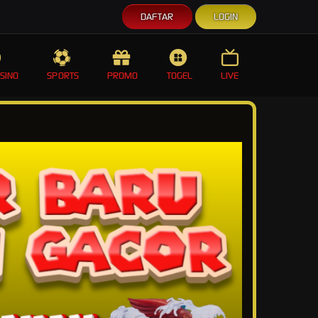
DAFTAR
LOGIN
ASINO
SPORTS
PROMO
TOGEL
LIVE