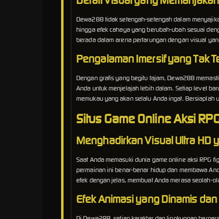
Detail Visual yang Memanjakan
Dewa288 tidak setengah-setengah dalam menyajikan ku
hingga efek cahaya yang berubah-ubah sesuai den
berada dalam arena pertarungan dengan visual yan
Pengalaman Imersif yang Tak T
Dengan grafis yang begitu tajam, Dewa288 memast
Anda untuk menjelajah lebih dalam. Setiap level b
memukau yang akan selalu Anda ingat. Bersiaplah u
Situs Game Online Aksi R
Menghadirkan Visual Ultra H
Saat Anda memasuki dunia game online aksi RPG figh
permainan ini benar-benar hidup dan membawa And
efek dengan jelas, membuat Anda merasa seolah-ol
Efek Animasi yang Dinamis dan 
Di Dewa288, setiap karakter dan lingkungan berger